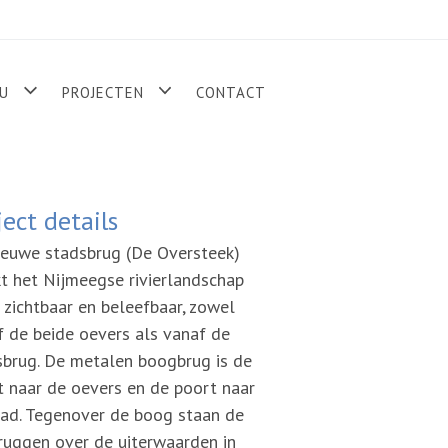
U
PROJECTEN
CONTACT
ject details
ieuwe stadsbrug (De Oversteek)
t het Nijmeegse rivierlandschap
 zichtbaar en beleefbaar, zowel
f de beide oevers als vanaf de
sbrug. De metalen boogbrug is de
t naar de oevers en de poort naar
tad. Tegenover de boog staan de
ruggen over de uiterwaarden in