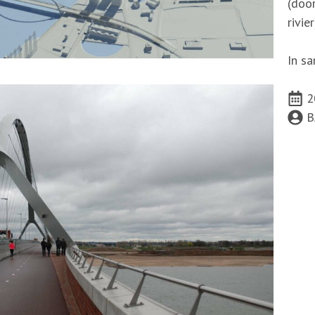
(door
rivie
In s
2
B