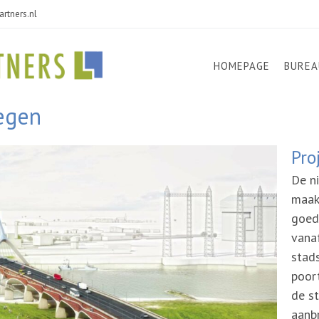
rtners.nl
HOMEPAGE
BUREA
egen
Pro
De n
maak
goed
vana
stad
poor
de s
aanb