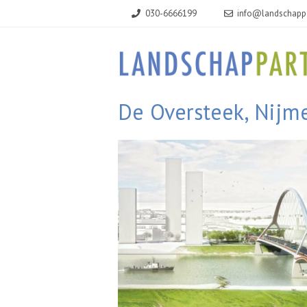
Ga
030-6666199
info@landschappa
naar
de
inhoud
De Oversteek, Nijm