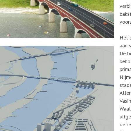
verb
baks
voorz
Het s
aan 
De b
beho
prim
Nijme
stad
Aller
Vasim
Waalf
uitg
de re