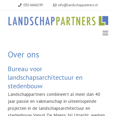
Ga
030-6666199
info@landschappartners.nl
naar
de
inhoud
MEN
Over ons
Bureau voor
landschapsarchitectuur en
stedenbouw
Landschappartners combineert al meer dan 40
jaar passie en vakmanschap in uiteenlopende
projecten in de landschapsarchitectuur en
stedenbouw. Vanuit De Meern, bij Utrecht, werken