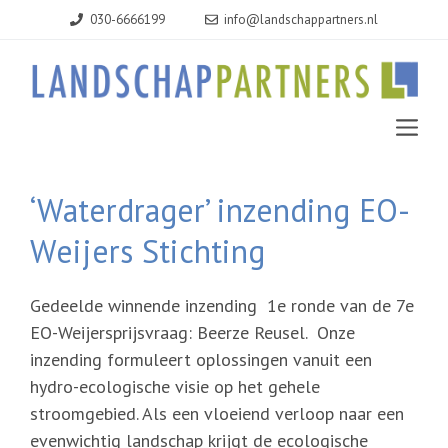
Ga
030-6666199
info@landschappartners.nl
naar
de
inhoud
MEN
‘Waterdrager’ inzending EO-
Weijers Stichting
Gedeelde winnende inzending 1e ronde van de 7e
EO-Weijersprijsvraag: Beerze Reusel. Onze
inzending formuleert oplossingen vanuit een
hydro-ecologische visie op het gehele
stroomgebied. Als een vloeiend verloop naar een
evenwichtig landschap krijgt de ecologische