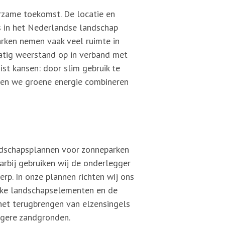
rzame toekomst. De locatie en
s in het Nederlandse landschap
arken nemen vaak veel ruimte in
tig weerstand op in verband met
uist kansen: door slim gebruik te
en we groene energie combineren
ndschapsplannen voor zonneparken
rbij gebruiken wij de onderlegger
rp. In onze plannen richten wij ons
ieke landschapselementen en de
 het terugbrengen van elzensingels
ogere zandgronden.