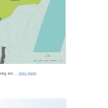
eweg als …
lees meer