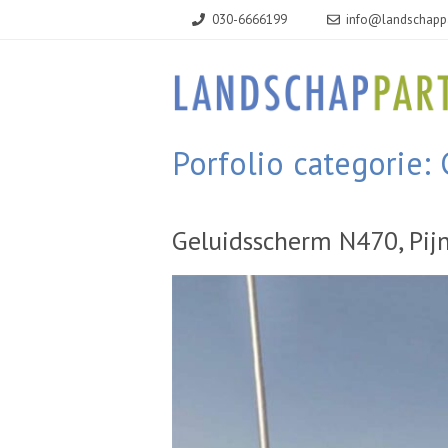
Ga
030-6666199
info@landschappa
naar
de
inhoud
Porfolio categorie:
Geluidsscherm N470, Pij