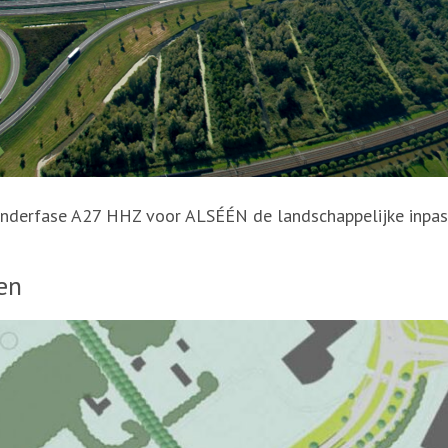
enderfase A27 HHZ voor ALSÉÉN de landschappelijke inpa
en